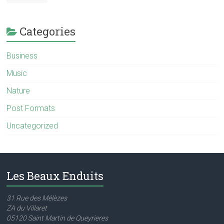
Categories
Business
Music
Nature
Post Formats
Uncategorized
Les Beaux Enduits
31 Rue des Mélèzes
ZA du Villaret
05120 Saint Martin de Queyrieres